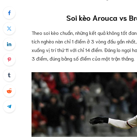
Soi kèo Arouca vs B
Theo soi kèo chuẩn, những kết quả không tốt đang
tích nghèo nàn chỉ 1 điểm ở 3 vòng đấu gần nhấ
xuống vị trí thứ 11 với chỉ 14 điểm. Đáng lo ngại
3 điểm, đúng bằng số điểm của một trận thắng.