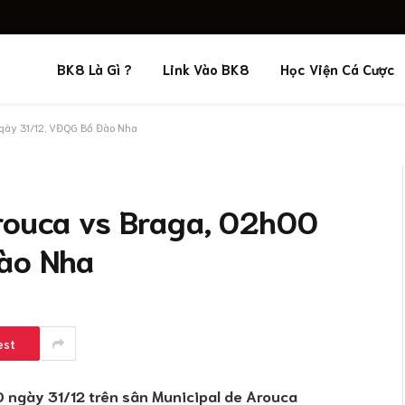
BK8 Là Gì ?
Link Vào BK8
Học Viện Cá Cược
ngày 31/12, VĐQG Bồ Đào Nha
rouca vs Braga, 02h00
ào Nha
est
0 ngày 31/12 trên sân Municipal de Arouca