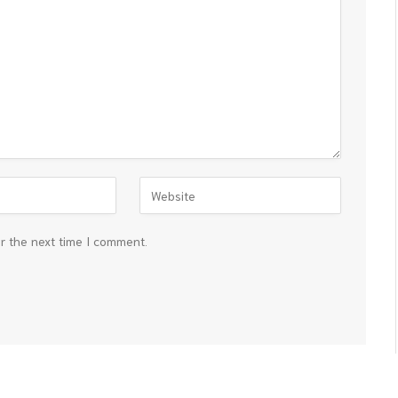
or the next time I comment.