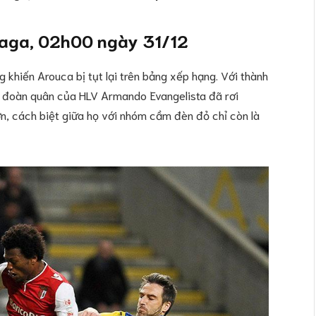
raga, 02h00 ngày 31/12
 khiến Arouca bị tụt lại trên bảng xếp hạng. Với thành
t, đoàn quân của HLV Armando Evangelista đã rơi
 hơn, cách biệt giữa họ với nhóm cầm đèn đỏ chỉ còn là