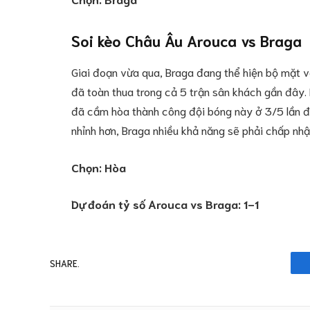
Soi kèo Châu Âu Arouca vs Braga
Giai đoạn vừa qua, Braga đang thể hiện bộ mặt vô
đã toàn thua trong cả 5 trận sân khách gần đây. 
đã cầm hòa thành công đội bóng này ở 3/5 lần đố
nhỉnh hơn, Braga nhiều khả năng sẽ phải chấp nhậ
Chọn: Hòa
Dự đoán tỷ số Arouca vs Braga: 1-1
SHARE.