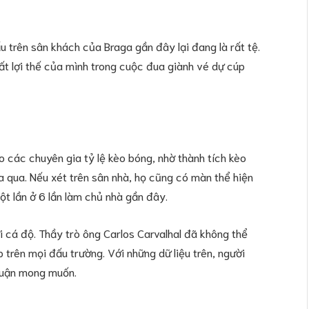
 trên sân khách của Braga gần đây lại đang là rất tệ.
t lợi thế của mình trong cuộc đua giành vé dự cúp
 các chuyên gia tỷ lệ kèo bóng, nhờ thành tích kèo
 qua. Nếu xét trên sân nhà, họ cũng có màn thể hiện
ột lần ở 6 lần làm chủ nhà gần đây.
iới cá độ. Thầy trò ông Carlos Carvalhal đã không thể
p trên mọi đấu trường. Với những dữ liệu trên, người
huận mong muốn.