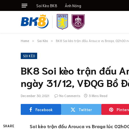
Soi Kèo BK8
Ảnh Nóng
Home
Soi Kèo
BK8 Soi kèo trận đấu Arouca vs Braga, 02h00 
»
»
SOI KÈO
BK8 Soi kèo trận đấu A
ngày 31/12, VĐQG Bồ Đ
December 30, 2021
No Comments
3 Mins Read
Facebook
Twitter
Pinter
Soi kèo trận đấu Arouca vs Braga lúc 02h0
SHARE