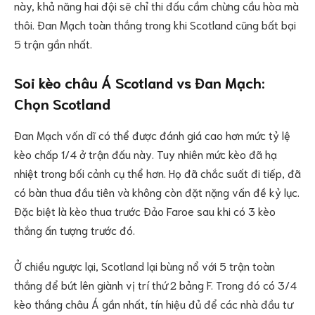
này, khả năng hai đội sẽ chỉ thi đấu cầm chừng cầu hòa mà
thôi. Đan Mạch toàn thắng trong khi Scotland cũng bất bại
5 trận gần nhất.
Soi kèo châu Á Scotland vs Đan Mạch:
Chọn Scotland
Đan Mạch vốn dĩ có thể được đánh giá cao hơn mức tỷ lệ
kèo chấp 1/4 ở trận đấu này. Tuy nhiên mức kèo đã hạ
nhiệt trong bối cảnh cụ thể hơn. Họ đã chắc suất đi tiếp, đã
có bàn thua đầu tiên và không còn đặt nặng vấn đề kỷ lục.
Đặc biệt là kèo thua trước Đảo Faroe sau khi có 3 kèo
thắng ấn tượng trước đó.
Ở chiều ngược lại, Scotland lại bùng nổ với 5 trận toàn
thắng để bứt lên giành vị trí thứ 2 bảng F. Trong đó có 3/4
kèo thắng châu Á gần nhất, tín hiệu đủ để các nhà đầu tư