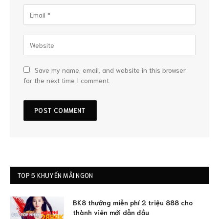
Save my name, email, and website in this browser
for the next time I comment.
TOP 5 KHUYẾN MÃI NGON
BK8 thưởng miễn phí 2 triệu 888 cho
thành viên mới dẫn đầu