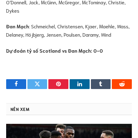
O’Donnell, Jack, McGinn, McGregor, McTominay, Christie,
Dykes
Đan Mạch
: Schmeichel, Christensen, Kjaer, Maehle, Wass,
Delaney, Höjbjerg, Jensen, Poulsen, Daramy, Wind
Dự đoán tỷ số Scotland vs Đan Mạch: 0-0
Facebook
Twitter
Pinterest
LinkedIn
Tumblr
Reddit
NÊN XEM