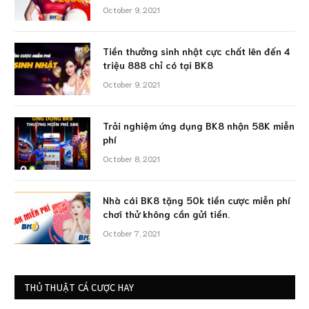
October 9, 2021
Tiền thưởng sinh nhật cực chất lên đến 4
triệu 888 chỉ có tại BK8
October 9, 2021
Trải nghiệm ứng dụng BK8 nhận 58K miễn
phí
October 8, 2021
Nhà cái BK8 tặng 50k tiền cược miễn phí
chơi thử không cần gửi tiền.
October 7, 2021
THỦ THUẬT CÁ CƯỢC HAY