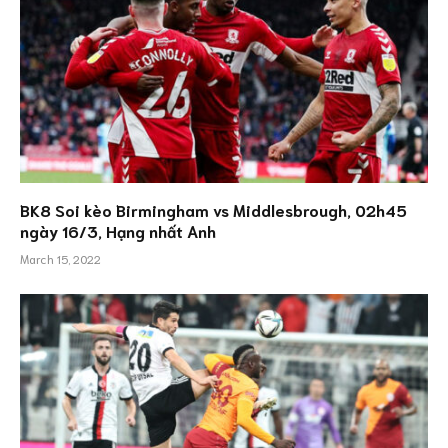
BK8 Soi kèo Birmingham vs Middlesbrough, 02h45
ngày 16/3, Hạng nhất Anh
March 15, 2022