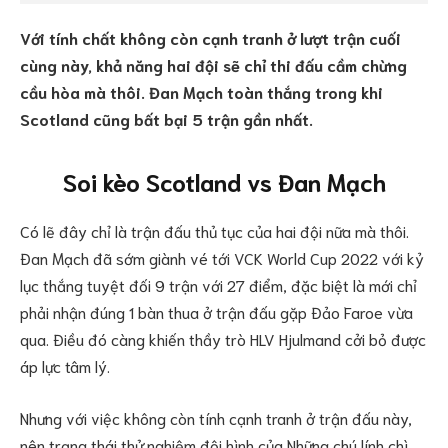
Với tính chất không còn cạnh tranh ở lượt trận cuối
cùng này, khả năng hai đội sẽ chỉ thi đấu cầm chừng
cầu hòa mà thôi. Đan Mạch toàn thắng trong khi
Scotland cũng bất bại 5 trận gần nhất.
Soi kèo Scotland vs Đan Mạch
Có lẽ đây chỉ là trận đấu thủ tục của hai đội nữa mà thôi.
Đan Mạch đã sớm giành vé tới VCK World Cup 2022 với kỷ
lục thắng tuyệt đối 9 trận với 27 điểm, đặc biệt là mới chỉ
phải nhận đúng 1 bàn thua ở trận đấu gặp Đảo Faroe vừa
qua. Điều đó càng khiến thầy trò HLV Hjulmand cởi bỏ được
áp lực tâm lý.
Nhưng với việc không còn tính cạnh tranh ở trận đấu này,
nên trạng thái thử nghiệm đội hình của Những chú lính chì