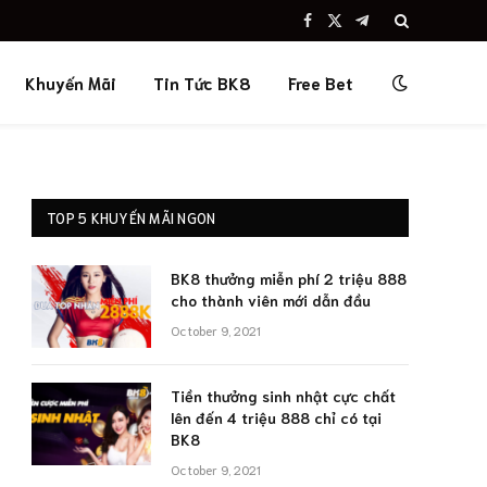
Facebook
X
Telegram
(Twitter)
Khuyến Mãi
Tin Tức BK8
Free Bet
TOP 5 KHUYẾN MÃI NGON
BK8 thưởng miễn phí 2 triệu 888
cho thành viên mới dẫn đầu
October 9, 2021
Tiền thưởng sinh nhật cực chất
lên đến 4 triệu 888 chỉ có tại
BK8
October 9, 2021