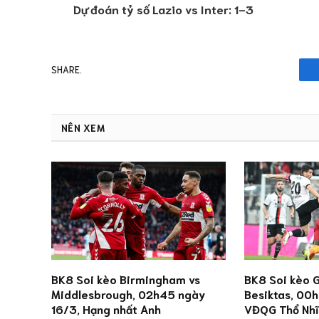
Dự đoán tỷ số Lazio vs Inter: 1-3
SHARE.
NÊN XEM
BK8 Soi kèo Birmingham vs
BK8 Soi kèo 
Middlesbrough, 02h45 ngày
Besiktas, 00
16/3, Hạng nhất Anh
VĐQG Thổ Nhĩ