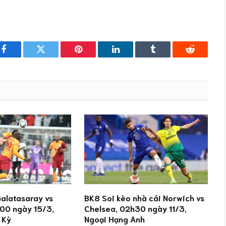
Facebook
Twitter
Pinterest
LinkedIn
Tumblr
Reddit
Galatasaray vs
BK8 Soi kèo nhà cái Norwich vs
h00 ngày 15/3,
Chelsea, 02h30 ngày 11/3,
 Kỳ
Ngoại Hạng Anh