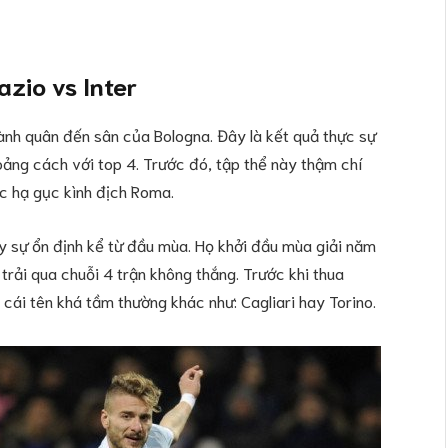
azio vs Inter
ành quân đến sân của Bologna. Đây là kết quả thực sự
oảng cách với top 4. Trước đó, tập thể này thậm chí
ệc hạ gục kình địch Roma.
ấy sự ổn định kể từ đầu mùa. Họ khởi đầu mùa giải năm
 trải qua chuỗi 4 trận không thắng. Trước khi thua
cái tên khá tầm thường khác như: Cagliari hay Torino.