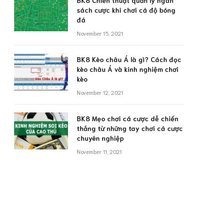
BK8 Chiến thuật quản lý ngân
sách cược khi chơi cá độ bóng
đá
November 15, 2021
BK8 Kèo châu Á là gì? Cách đọc
kèo châu Á và kinh nghiệm chơi
kèo
November 12, 2021
BK8 Mẹo chơi cá cược dễ chiến
thắng từ những tay chơi cá cược
chuyên nghiệp
November 11, 2021