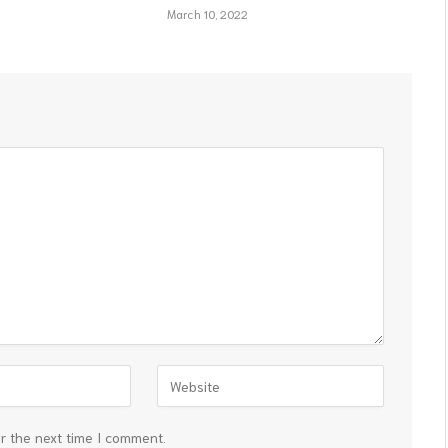
March 10, 2022
or the next time I comment.