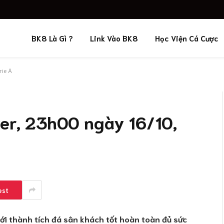
BK8 Là Gì ?
Link Vào BK8
Học Viện Cá Cược
rie A
ter, 23h00 ngày 16/10,
est
 với thành tích đá sân khách tốt hoàn toàn đủ sức