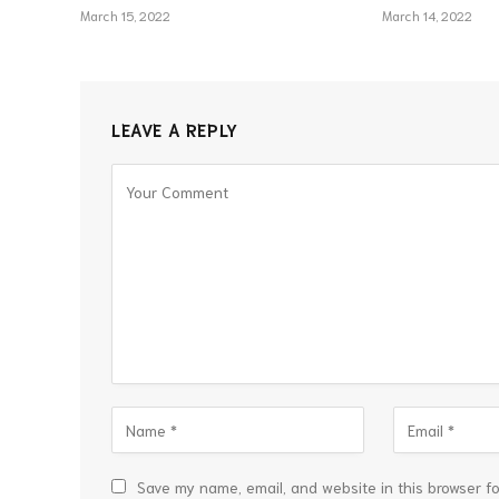
March 15, 2022
March 14, 2022
LEAVE A REPLY
Save my name, email, and website in this browser f