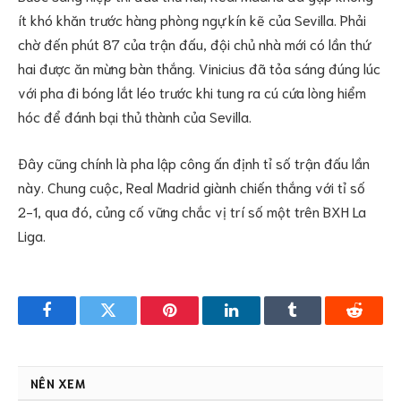
ít khó khăn trước hàng phòng ngự kín kẽ của Sevilla. Phải
chờ đến phút 87 của trận đấu, đội chủ nhà mới có lần thứ
hai được ăn mừng bàn thắng. Vinicius đã tỏa sáng đúng lúc
với pha đi bóng lắt léo trước khi tung ra cú cứa lòng hiểm
hóc để đánh bại thủ thành của Sevilla.
Đây cũng chính là pha lập công ấn định tỉ số trận đấu lần
này. Chung cuộc, Real Madrid giành chiến thắng với tỉ số
2-1, qua đó, củng cố vững chắc vị trí số một trên BXH La
Liga.
Facebook
Twitter
Pinterest
LinkedIn
Tumblr
Reddit
NÊN XEM