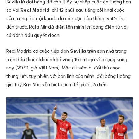
Sevilla là đội bóng đã cho thấy sự nhập cuộc ấn tượng hơn
so với
Real Madrid
, chỉ 12 phút sau tiếng còi khai cuộc
của trọng tài, đội khách đã có được bàn thắng vươn lên
dẫn trước. Rafa Mir đã điền tên mình lên bảng điện tử với
cú đánh đầu quyết đoán.
Real Madrid có cuộc tiếp đón
Sevilla
trên sân nhà trong
trận đấu thuộc khuôn khổ vòng 15 La Liga vào rạng sáng
nay (29/11, giờ Việt Nam). Mặc dù sớm bị đối thủ chọc
thủng lưới, tuy nhiên với bản lĩnh của mình, đội bóng Hoàng
gia Tây Ban Nha vẫn biết cách để giữ lại 3 điểm.