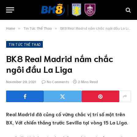
Home
Tin Tức Thể Thao
BK8 Real Madrid nắm chắc ngôi đầu La Liga
»
»
TIN TỨC THỂ THAO
BK8 Real Madrid nắm chắc
ngôi đầu La Liga
November 29, 2021
No Comments
2 Mins Read
Real Madrid đã củng cố vững chắc vị trí số một trên
BX, Với chiến thắng trước Sevilla tại vòng 15 La Liga.