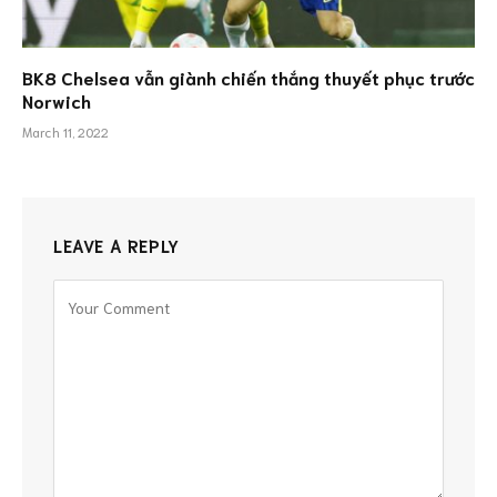
BK8 Chelsea vẫn giành chiến thắng thuyết phục trước
Norwich
March 11, 2022
LEAVE A REPLY