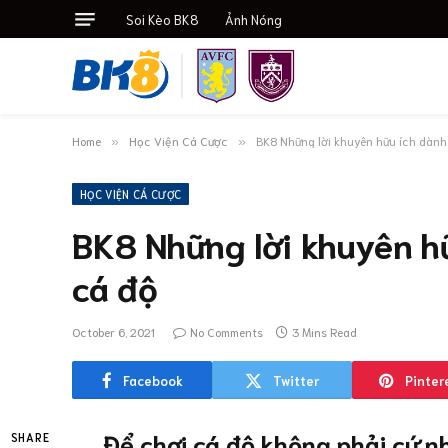
Soi Kèo BK8
Ảnh Nóng
Home
Học Viện Cá Cược
BK8 Những lời khuyên hữu ích dành
»
»
HỌC VIỆN CÁ CƯỢC
BK8 Những lời khuyên h
cá độ
October 6, 2021
No Comments
3 Mins Read
Facebook
Twitter
Pinter
Để chơi cá độ không phải cứ 
SHARE