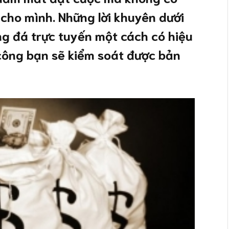
cho mình. Những lời khuyên dưới
ng đá trực tuyến một cách có hiệu
công bạn sẽ kiểm soát được bản