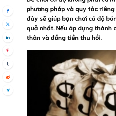
phương pháp và quy tắc riêng 
đây sẽ giúp bạn chơi cá độ bó
quả nhất. Nếu áp dụng thành 
thân và đồng tiền thu hồi.