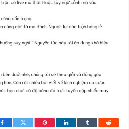
ng trận có live mà thôi. Hoặc tùy ngữ cảnh mà vào
ô cùng cẩn trọng.
ận cùng giờ đá mà đánh. Ngược lại các trận bóng lẻ
hướng suy nghĩ ” Nguyên tắc này tôi áp dụng khá hiệu
ắn bên dưới nhé, chúng tôi sẽ theo giỏi và đóng góp
g hơn. Còn rất nhiều bài viết về kinh nghiệm cá cược
húc bạn chơi cá độ bóng đá trực tuyến gặp nhiều may
Facebook
Twitter
Pinterest
LinkedIn
Tumblr
Reddit