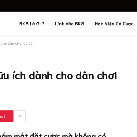
BK8 Là Gì ?
Link Vào BK8
Học Viện Cá Cược
 cho dân chơi cá độ
ữu ích dành cho dân chơi
est
nhắm mắt đặt cược mà không có