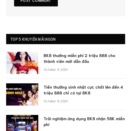
TOP 5 KHUYẾN MÃI NGON
BK8 thưởng miễn phí 2 triệu 888 cho
thành viên mới dẫn đầu
October 9, 2021
Tiền thưởng sinh nhật cực chất lên đến 4
triệu 888 chỉ có tại BK8
October 9, 2021
Trải nghiệm ứng dụng BK8 nhận 58K miễn
phí