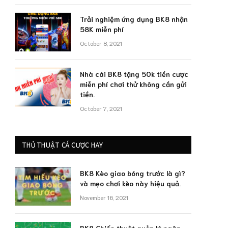
Trải nghiệm ứng dụng BK8 nhận
58K miễn phí
October 8, 2021
Nhà cái BK8 tặng 50k tiền cược
miễn phí chơi thử không cần gửi
tiền.
October 7, 2021
THỦ THUẬT CÁ CƯỢC HAY
BK8 Kèo giao bóng trước là gì?
và mẹo chơi kèo này hiệu quả.
November 16, 2021