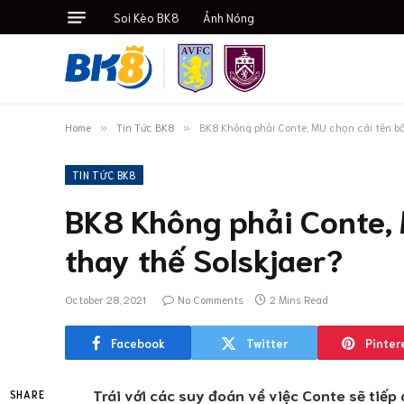
Soi Kèo BK8
Ảnh Nóng
Home
Tin Tức BK8
BK8 Không phải Conte, MU chọn cái tên bấ
»
»
TIN TỨC BK8
BK8 Không phải Conte, 
thay thế Solskjaer?
October 28, 2021
No Comments
2 Mins Read
Facebook
Twitter
Pinter
Trái với các suy đoán về việc Conte sẽ tiếp
SHARE