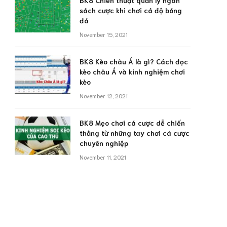
BK8 Chiến thuật quản lý ngân
sách cược khi chơi cá độ bóng
đá
November 15, 2021
BK8 Kèo châu Á là gì? Cách đọc
kèo châu Á và kinh nghiệm chơi
kèo
November 12, 2021
BK8 Mẹo chơi cá cược dễ chiến
thắng từ những tay chơi cá cược
chuyên nghiệp
November 11, 2021