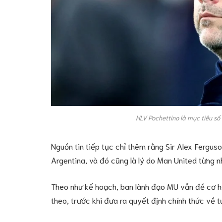
HLV Pochettino là mục tiêu số
Nguồn tin tiếp tục chỉ thêm rằng Sir Alex Fergus
Argentina, và đó cũng là lý do Man United từng nh
Theo như kế hoạch, ban lãnh đạo MU vẫn để cơ hội
theo, trước khi đưa ra quyết định chính thức về t