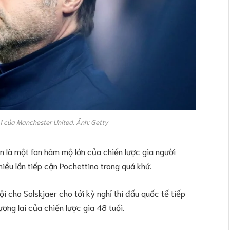
 1 của Manchester United. Ảnh: Getty
on là một fan hâm mộ lớn của chiến lược gia người
iều lần tiếp cận Pochettino trong quá khứ.
 cho Solskjaer cho tới kỳ nghỉ thi đấu quốc tế tiếp
ương lai của chiến lược gia 48 tuổi.