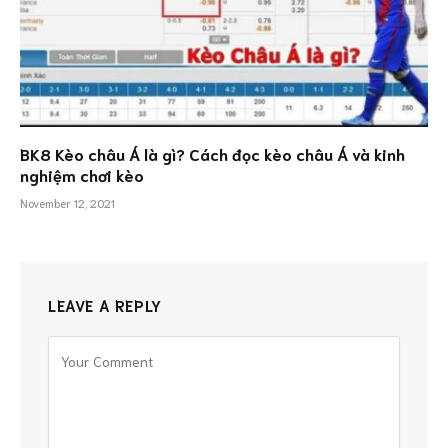
BK8 Kèo châu Á là gì? Cách đọc kèo châu Á và kinh
nghiệm chơi kèo
November 12, 2021
LEAVE A REPLY