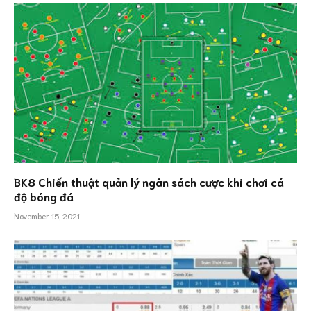
BK8 Chiến thuật quản lý ngân sách cược khi chơi cá
độ bóng đá
November 15, 2021