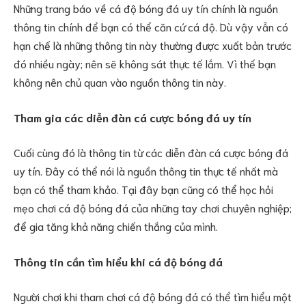
Những trang báo về cá độ bóng đá uy tín chính là nguồn
thông tin chính để bạn có thể căn cứ cá độ. Dù vậy vẫn có
hạn chế là những thông tin này thường được xuất bản trước
đó nhiều ngày; nên sẽ không sát thực tế lắm. Vì thế bạn
không nên chủ quan vào nguồn thông tin này.
Tham gia các diễn đàn cá cược bóng đá uy tín
Cuối cùng đó là thông tin từ các diễn đàn cá cược bóng đá
uy tín. Đây có thể nói là nguồn thông tin thực tế nhất mà
bạn có thể tham khảo. Tại đây bạn cũng có thể học hỏi
mẹo chơi cá độ bóng đá của những tay chơi chuyên nghiệp;
để gia tăng khả năng chiến thắng của mình.
Thông tin cần tìm hiểu khi cá độ bóng đá
Người chơi khi tham chơi cá độ bóng đá có thể tìm hiểu một