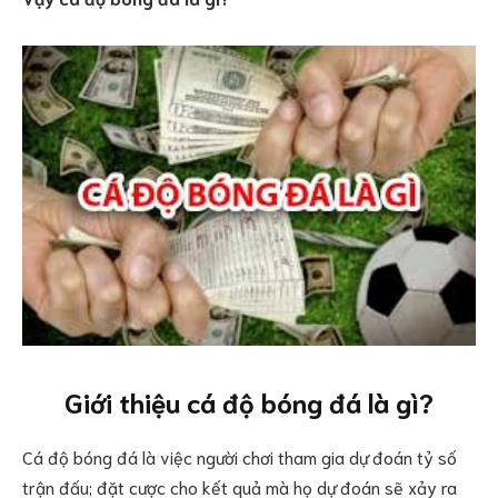
Giới thiệu cá độ bóng đá là gì?
Cá độ bóng đá là việc người chơi tham gia dự đoán tỷ số
trận đấu; đặt cược cho kết quả mà họ dự đoán sẽ xảy ra