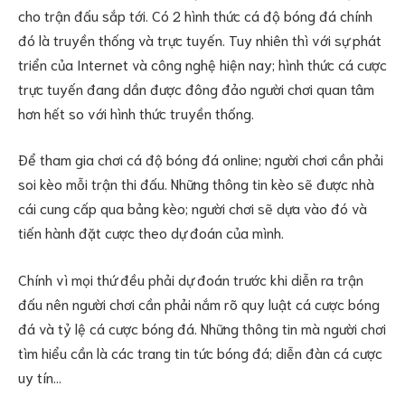
cho trận đấu sắp tới. Có 2 hình thức cá độ bóng đá chính
đó là truyền thống và trực tuyến. Tuy nhiên thì với sự phát
triển của Internet và công nghệ hiện nay; hình thức cá cược
trực tuyến đang dần được đông đảo người chơi quan tâm
hơn hết so với hình thức truyền thống.
Để tham gia chơi cá độ bóng đá online; người chơi cần phải
soi kèo mỗi trận thi đấu. Những thông tin kèo sẽ được nhà
cái cung cấp qua bảng kèo; người chơi sẽ dựa vào đó và
tiến hành đặt cược theo dự đoán của mình.
Chính vì mọi thứ đều phải dự đoán trước khi diễn ra trận
đấu nên người chơi cần phải nắm rõ quy luật cá cược bóng
đá và tỷ lệ cá cược bóng đá. Những thông tin mà người chơi
tìm hiểu cần là các trang tin tức bóng đá; diễn đàn cá cược
uy tín…