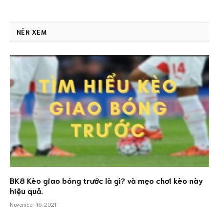
NÊN XEM
BK8 Kèo giao bóng trước là gì? và mẹo chơi kèo này
hiệu quả.
November 16, 2021