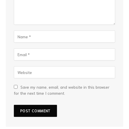
Save my name, email, and website in this browser
for the next time I comment.